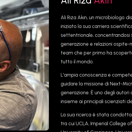
Ali Rıza
Akın
Ali Rıza Akın, un microbiologo di
iniziato la sua carriera scientific
settentrionale, concentrandosi 
generazione e relazioni ospite-m
team che per primo ha scoperto
tutto il mondo.
L'ampia conoscenza e competen
guidare la missione di Next-Mic
generazione. È uno degli autori d
insieme ai principali scienziati 
La sua ricerca è stata condotta 
tra cui UCLA, Imperial College o