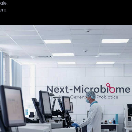
ale,
ere.