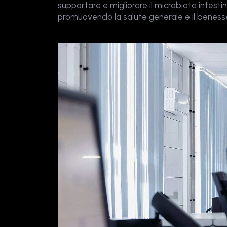
supportare e migliorare il microbiota intestin
promuovendo la salute generale e il beness