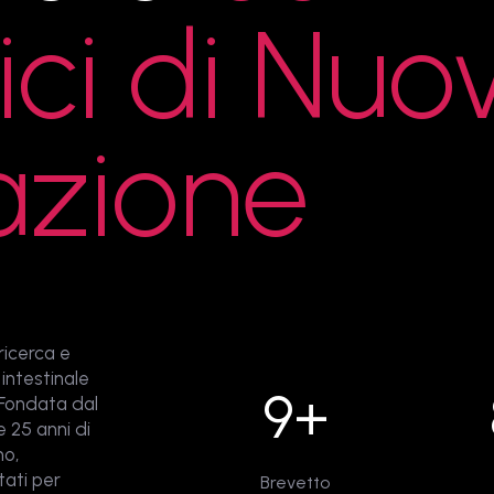
ici di Nuo
azione
ricerca e
intestinale
9+
 Fondata dal
e 25 anni di
no,
tati per
Brevetto