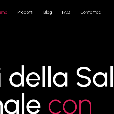
iamo
Prodotti
Blog
FAQ
Contattaci
i della Sa
nale
con