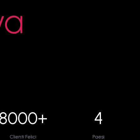
va
8000+
4
Clienti Felici
Paesi