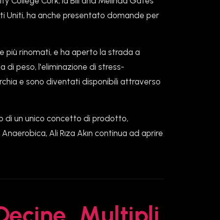
ity College Cork, la Bill and Melinda Gates
tati Uniti, ha anche presentato domande per
e più rinomati, e ha aperto la strada a
ta di peso, l'eliminazione di stress-
urchia e sono diventati disponibili attraverso
no di un unico concetto di prodotto,
a Anaerobica, Ali Rıza Akın continua ad aprire
Decine
Multipli