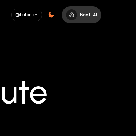
Next-AI
Italiano
lute