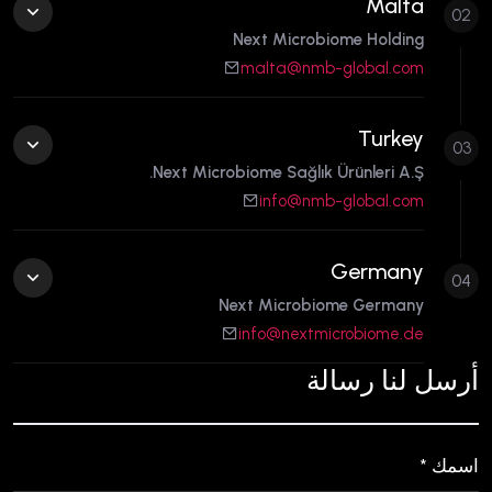
Malta
02
Next Microbiome Holding
malta@nmb-global.com
Turkey
03
Next Microbiome Sağlık Ürünleri A.Ş.
info@nmb-global.com
Germany
04
Next Microbiome Germany
info@nextmicrobiome.de
أرسل لنا رسالة