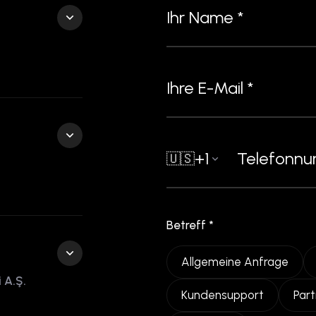
+1
🇺🇸
Betreff *
Allgemeine Anfrage
 A.Ş.
Kundensupport
Par