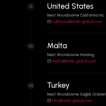
United States
01
Next Microbiome California Inc.
california@nmb-global.com
Malta
02
Next Microbiome Holding
malta@nmb-global.com
Turkey
03
Next Microbiome Sağlık Ürünleri
info@nmb-global.com